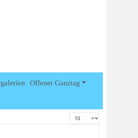
05707 / 639
info@gs-eldagsen.de
Maaslinger Grenzweg 8 32469
Petershagen
rgalerien
Offener Ganztag
Anzeige #