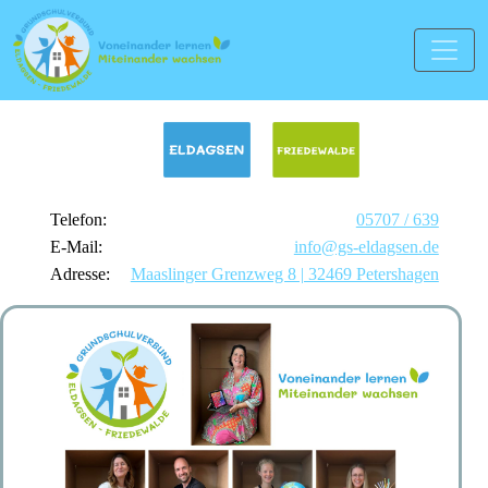
Telefon:
05707 / 639
E-Mail:
info@gs-eldagsen.de
Adresse:
Maaslinger Grenzweg 8 | 32469 Petershagen