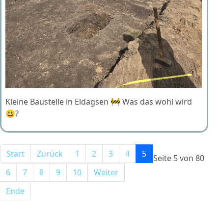
Kleine Baustelle in Eldagsen 🚧 Was das wohl wird
😃?
Start
Zurück
1
2
3
4
5
Seite 5 von 80
6
7
8
9
10
Weiter
Ende