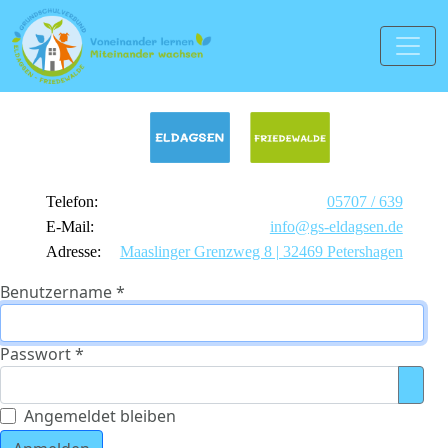
Telefon:
05707 / 639
E-Mail:
info@gs-eldagsen.de
Adresse:
Maaslinger Grenzweg 8 | 32469 Petershagen
Benutzername
*
Passwort
*
Pass
Angemeldet bleiben