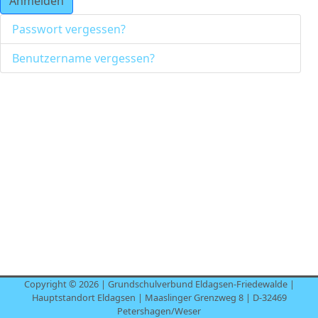
Anmelden
Passwort vergessen?
Benutzername vergessen?
Copyright © 2026 | Grundschulverbund Eldagsen-Friedewalde |
Hauptstandort Eldagsen | Maaslinger Grenzweg 8 | D-32469
Petershagen/Weser