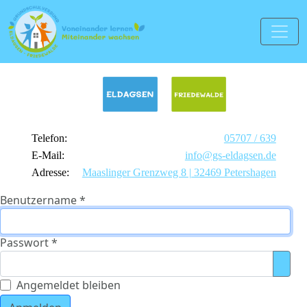
Telefon:
05707 / 639
E-Mail:
info@gs-eldagsen.de
Adresse:
Maaslinger Grenzweg 8 | 32469 Petershagen
Benutzername
*
Passwort
*
Pass
Angemeldet bleiben