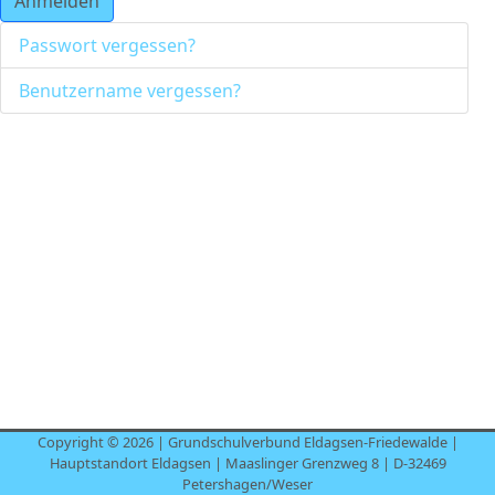
Anmelden
Passwort vergessen?
Benutzername vergessen?
Copyright © 2026 | Grundschulverbund Eldagsen-Friedewalde |
Hauptstandort Eldagsen | Maaslinger Grenzweg 8 | D-32469
Petershagen/Weser